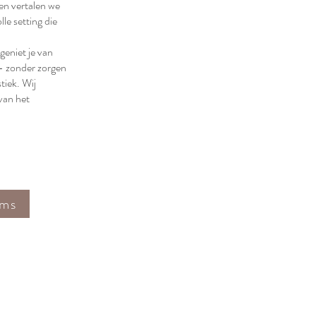
men vertalen we
lle setting die
geniet je van
 — zonder zorgen
tiek. Wij
 van het
ems