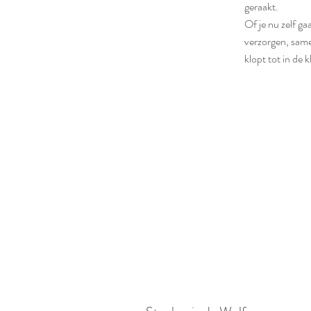
geraakt.
Of je nu zelf gaa
verzorgen, same
klopt tot in de k