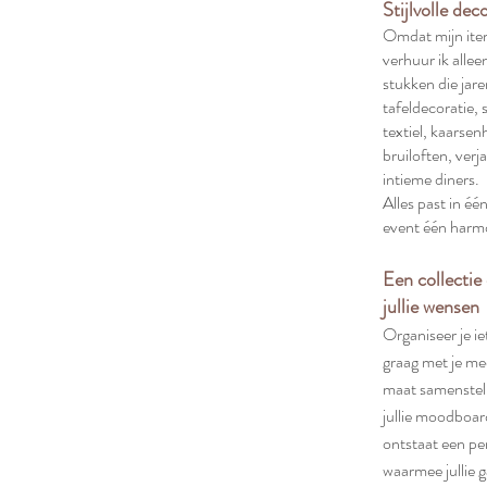
Stijlvolle dec
Omdat mijn item
verhuur ik alleen
stukken die jar
tafeldecoratie, 
textiel, kaarse
bruiloften, ver
intieme diners.
Alles past in één
event één harm
Een collecti
jullie wensen
Organiseer je i
graag met je me
maat samenstell
jullie moodboard
ontstaat een pe
waarmee jullie 