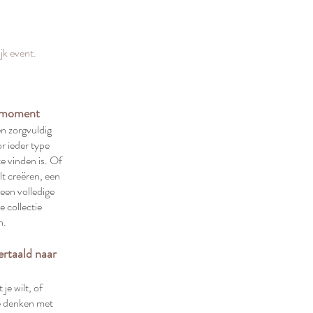
jk event.
k moment
en zorgvuldig
r ieder type
e vinden is. Of
lt creëren, een
 een volledige
e collectie
n.
ertaald naar
je wilt, of
e denken met