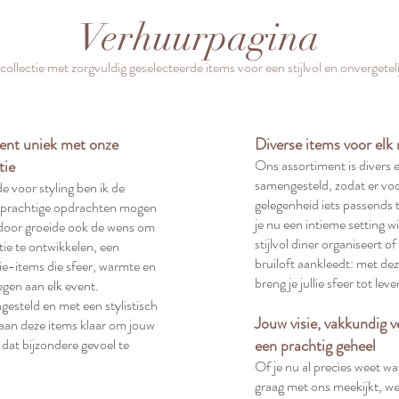
Verhuurpagina
ollectie met zorgvuldig geselecteerde items voor een stijlvol en onvergeteli
ent uniek met onze
Diverse items voor el
tie
Ons assortiment is divers 
samengesteld, zodat er voo
de voor styling ben ik de
gelegenheid iets passends t
n prachtige opdrachten mogen
je nu een intieme setting wi
rdoor groeide ook de wens om
stijlvol diner organiseert of
tie te ontwikkelen, een
bruiloft aankleedt: met dez
tie-items die sfeer, warmte en
breng je jullie sfeer tot leve
egen aan elk event.
esteld en met een stylistisch
Jouw visie, vakkundig v
aan deze items klaar om jouw
 dat bijzondere gevoel te
een prachtig geheel
Of je nu al precies weet wat 
graag met ons meekijkt, w