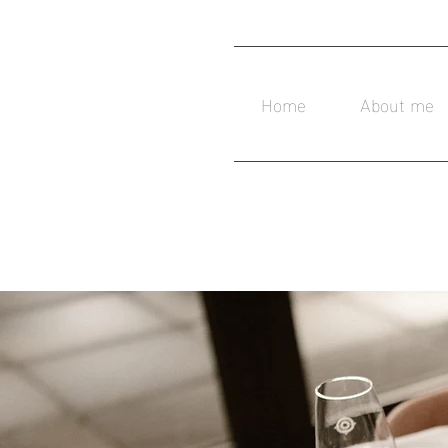
Home
About me