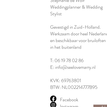
Stephanie de Wolf
Weddingplanner & Wedding
Stylist
​Gevestigd in Zuid-Holland.
Werkzaam door heel Nederlan
en beschikbaar voor bruiloften
in het buitenland​
T: 06 19 78 02 86
E:
info@seelovemarry.nl
KVK: 69763801
BTW: NL002214777B95​​​
Facebook
Instagram