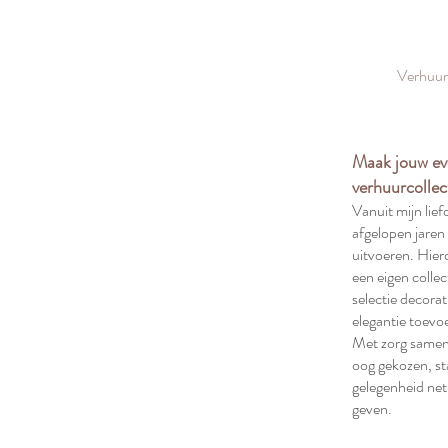
Verhuurc
Maak jouw ev
verhuurcollec
Vanuit mijn lief
afgelopen jare
uitvoeren. Hie
een eigen collec
selectie decora
elegantie toevo
Met zorg sameng
oog gekozen, st
gelegenheid net
geven.