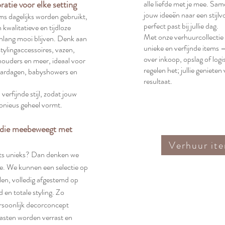
oratie voor elke setting
alle liefde met je mee. Sa
jouw ideeën naar een stijlvo
s dagelijks worden gebruikt,
perfect past bij jullie dag.
 kwalitatieve en tijdloze
Met onze verhuurcollectie 
enlang mooi blijven. Denk aan
unieke en verfijnde items
stylingaccessoires, vazen,
over inkoop, opslag of logis
nhouders en meer, ideaal voor
regelen het; jullie genieten
jaardagen, babyshowers en
resultaat.
 verfijnde stijl, zodat jouw
onieus geheel vormt.
e die meebeweegt met
Verhuur it
ets unieks? Dan denken we
e. We kunnen een selectie op
en, volledig afgestemd op
 en totale styling. Zo
rsoonlijk decorconcept
gasten worden verrast en