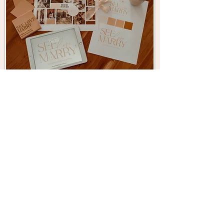
3. Marry
Fine-tuning & Structuur
In deze fase staat alles in grote
lijnen klaar.
Ik maak het complete