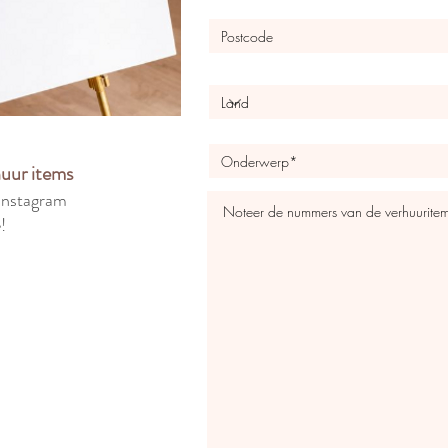
huur items
Instagram
!