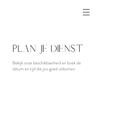
Plan je dienst
Bekijk onze beschikbaarheid en boek de
datum en tijd die jou goed uitkomen