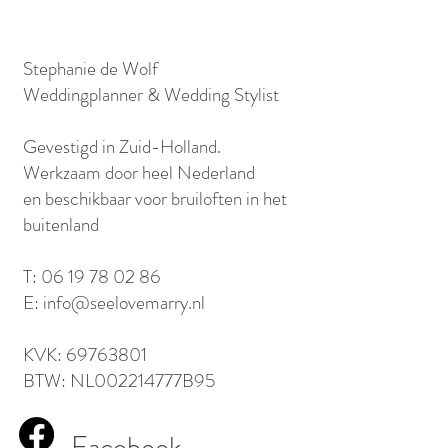
Stephanie de Wolf
Weddingplanner & Wedding Stylist
​Gevestigd in Zuid-Holland.
Werkzaam door heel Nederland
en beschikbaar voor bruiloften in het
buitenland​
T:
06 19 78 02 86
E:
info@seelovemarry.nl
KVK:
69763801
BTW: NL002214777B95​​​
Facebook