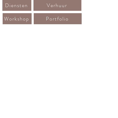
Diensten
Verhuur
Workshop
Portfolio
Contact
Lovely words